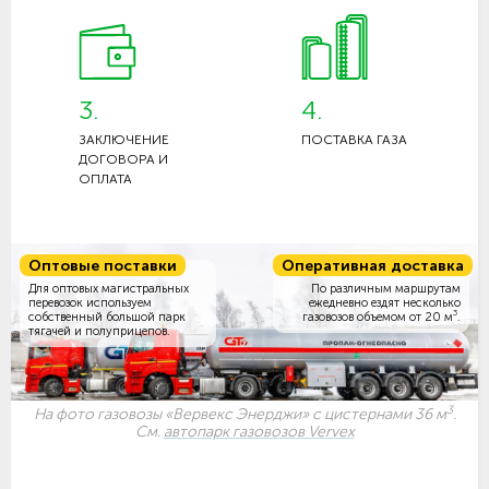
3.
4.
ЗАКЛЮЧЕНИЕ
ПОСТАВКА ГАЗА
ДОГОВОРА И
ОПЛАТА
Оптовые поставки
Оперативная доставка
Для оптовых магистральных
По различным маршрутам
перевозок используем
ежедневно ездят несколько
3
собственный большой парк
газовозов объемом
от 20 м
.
тягачей и полуприцепов.
3
На фото газовозы «Вервекс Энерджи» с цистернами 36 м
.
См.
автопарк газовозов Vervex