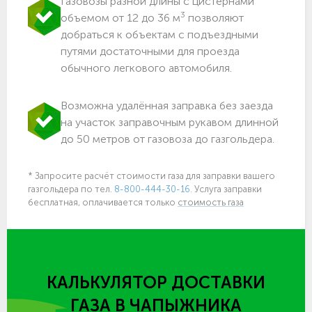
Газовозы разной длины с цистернами
3
объемом от 12 до 36 м
позволяют
добраться к объектам c подъездными
путями достаточными для проезда
обычного легкового автомобиля.
Возможна удалённая заправка без заезда
на участок заправочным рукавом длинной
до 50 метров от газовоза до газгольдера.
* Запросите расчёт стоимости газа для заправки вашего
газгольдера по тел.
8-800-444-30-16.
Услуга заправки
бесплатная, оплачивается только
стоимость газа
КАЛЬКУЛЯТОР ДОСТАВКИ
ГАЗА
В ЧАПЫЖНИКА