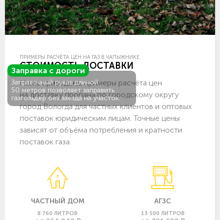
ПРИМЕРЫ РАСЧЁТА ЦЕН НА ГАЗ В ЧАПЫЖНИКЕ
СТОИМОСТЬ ДОСТАВКИ
Заправка с дороги
Ниже приведены примеры расчёта цен
Заправочный рукав длиной
50 метров позволяет заправить
на доставку пропана по городскому округу
газгольдер без заезда на участок.
город Вологда для частных клиентов и оптовых
поставок юридическим лицам. Точные цены
зависят от объёма потребления и кратности
поставок газа.
ЧАСТНЫЙ ДОМ
АГЗС
8 760 ЛИТРОВ
13 500 ЛИТРОВ