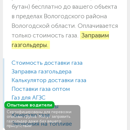
бутан) бесплатно до вашего объекта
в пределах Вологодского района
Вологодской области. Оплачивается
только стоимость газа.
Заправим
газгольдеры.
Стоимость доставки газа
Заправка газгольдера
Калькулятор доставки газа
Поставки газа оптом
Газ для АГЗС
Опытные водители
Газовые баллоны
Сертифицированы для перевозки
Качество газа
опасных грузов. Могут заправить
газгольдер даже без вашего
Экономия на топливе
присутствия!