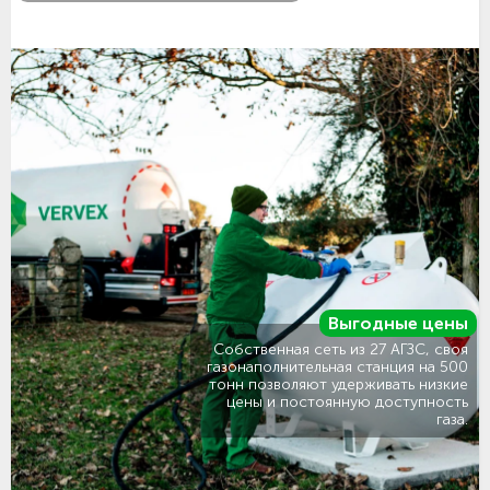
Выгодные цены
Собственная сеть из 27 АГЗС, своя
газонаполнительная станция на 500
тонн позволяют удерживать низкие
цены и постоянную доступность
газа.