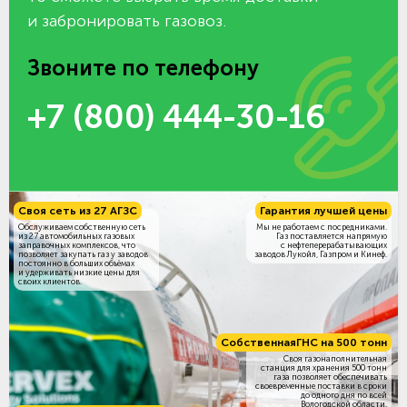
и забронировать газовоз.
Звоните по телефону
+7 (800) 444-30-16
Своя сеть из 27 АГЗС
Гарантия лучшей цены
Обслуживаем собственную сеть
Мы не работаем с посредниками.
из 27 автомобильных газовых
Газ поставляется напрямую
заправочных комплексов, что
с нефтеперерабатывающих
позволяет закупать газ у заводов
заводов Лукойл, Газпром и Кинеф.
постоянно в больших объёмах
и удерживать низкие цены для
своих клиентов.
Собственная
ГНС на 500 тонн
Своя газонаполнительная
станция для хранения 500 тонн
газа позволяет обеспечивать
своевременные поставки в сроки
до одного дня по всей
Вологодской области.