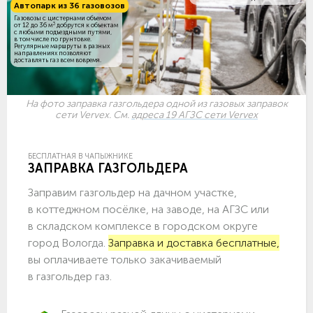
Автопарк из 36 газовозов
Газовозы с цистернами объемом
3
от 12 до 36 м
добрутся к объектам
c любыми подъездными путями,
в том числе по грунтовке.
Регулярные маршруты в разных
направлениях позволяют
доставлять газ всем вовремя.
На фото заправка газгольдера одной из газовых заправок
сети Vervex. См.
адреса 19 АГЗС сети Vervex
БЕСПЛАТНАЯ В ЧАПЫЖНИКЕ
ЗАПРАВКА ГАЗГОЛЬДЕРА
Заправим газгольдер на дачном участке,
в коттеджном посёлке, на заводе, на АГЗС или
в складском комплексе в городском округе
город Вологда.
Заправка и доставка бесплатные,
вы оплачиваете только закачиваемый
в газгольдер газ.