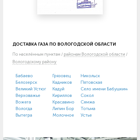
ДОСТАВКА ГАЗА ПО ВОЛОГОДСКОЙ ОБЛАСТИ
По
населённым пунктам
/
районам Вологодской области
/
Вологодскому району
Бабаево
Грязовец
Никольск
У
Белозерск
Кадников
Пятовская
Ф
Великий Устюг
Кадуй
Село имени Бабушкина
Х
Верховажье
Кириллов
Сокол
Ч
Вожега
Красавино
Сямжа
Ч
Вологда
Липин Бор
Тотьма
Ш
Вытегра
Молочное
Устье
Ю