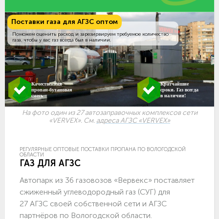
Поставки газа для АГЗС оптом
Поможем оценить расход и зарезирвируем требуемое количество
газа, чтобы у вас газ всегда был в наличии.
Качественная
Кратчайшие
пропан-бутановая
сроки. Газ всегда
смесь
в наличии!
На фото один из 27 автозаправочных комплексов сети
«VERVEX». См.
адреса АГЗС «VERVEX»
РЕГУЛЯРНЫЕ ОПТОВЫЕ ПОСТАВКИ ПРОПАНА ПО ВОЛОГОДСКОЙ
ОБЛАСТИ
ГАЗ ДЛЯ АГЗС
Автопарк из 36 газовозов «Вервекс» поставляет
сжиженный углеводородный газ (СУГ) для
27 АГЗС своей собственной сети и АГЗС
партнёров по Вологодской области.