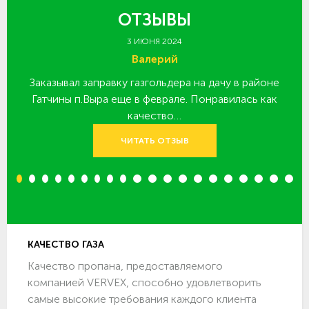
ОТЗЫВЫ
3 ИЮНЯ 2024
Валерий
Заказывал заправку газгольдера на дачу в районе
З
 за
Гатчины п.Выра еще в феврале. Понравилась как
качество…
ЧИТАТЬ ОТЗЫВ
1
2
3
4
5
6
7
8
9
10
11
12
13
14
15
16
17
18
19
20
КАЧЕСТВО ГАЗА
Качество пропана, предоставляемого
компанией VERVEX, способно удовлетворить
самые высокие требования каждого клиента