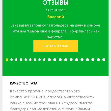
ОТЗЫВЫ
3 ИЮНЯ 2024
Валерий
Заказывал заправку газгольдера на дачу в районе
З
 за
Гатчины п.Выра еще в феврале. Понравилась как
качество…
ЧИТАТЬ ОТЗЫВ
1
2
3
4
5
6
7
8
9
10
11
12
13
14
15
16
17
18
19
20
КАЧЕСТВО ГАЗА
Качество пропана, предоставляемого
компанией VERVEX, способно удовлетворить
самые высокие требования каждого клиента
благодаря взаимодействию с крупнейшими