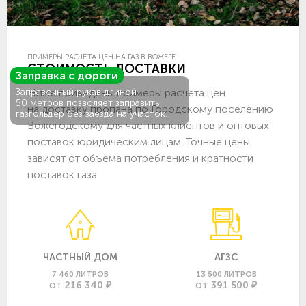
ПРИМЕРЫ РАСЧЁТА ЦЕН НА ГАЗ В ВОЖЕГЕ
СТОИМОСТЬ ДОСТАВКИ
Заправка с дороги
Ниже приведены примеры расчёта цен
Заправочный рукав длиной
50 метров позволяет заправить
на доставку пропана по Городскому поселению
газгольдер без заезда на участок.
Вожегодскому для частных клиентов и оптовых
поставок юридическим лицам. Точные цены
зависят от объёма потребления и кратности
поставок газа.
ЧАСТНЫЙ ДОМ
АГЗС
7 460 ЛИТРОВ
13 500 ЛИТРОВ
216 340 ₽
391 500 ₽
ОТ
ОТ