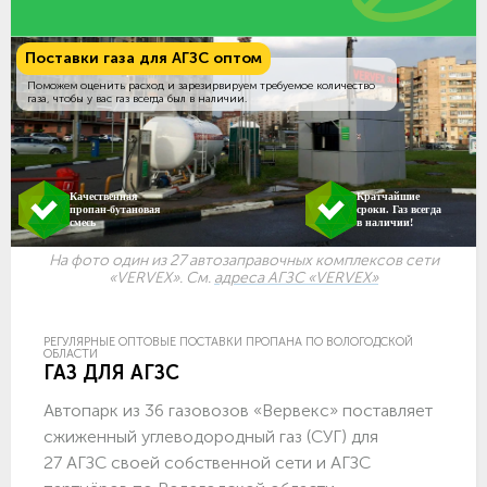
Поставки газа для АГЗС оптом
Поможем оценить расход и зарезирвируем требуемое количество
газа, чтобы у вас газ всегда был в наличии.
Качественная
Кратчайшие
пропан-бутановая
сроки. Газ всегда
смесь
в наличии!
На фото один из 27 автозаправочных комплексов сети
«VERVEX». См.
адреса АГЗС «VERVEX»
РЕГУЛЯРНЫЕ ОПТОВЫЕ ПОСТАВКИ ПРОПАНА ПО ВОЛОГОДСКОЙ
ОБЛАСТИ
ГАЗ ДЛЯ АГЗС
Автопарк из 36 газовозов «Вервекс» поставляет
сжиженный углеводородный газ (СУГ) для
27 АГЗС своей собственной сети и АГЗС