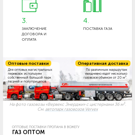
3.
4.
ЗАКЛЮЧЕНИЕ
ПОСТАВКА ГАЗА
ДОГОВОРА И
ОПЛАТА
Оптовые поставки
Оперативная доставка
Для оптовых магистральных
По различным маршрутам
перевозок используем
ежедневно ездят несколько
3
собственный большой парк
газовозов объемом
от 20 м
.
тягачей и полуприцепов.
3
На фото газовозы «Вервекс Энерджи» с цистернами 36 м
.
См.
автопарк газовозов Vervex
ОПТОВЫЕ ПОСТАВКИ ПРОПАНА В ВОЖЕГУ
ГАЗ ОПТОМ