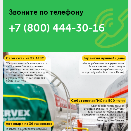
Звоните по телефону
+7 (800) 444-30-16
Своя сеть из 27 АГЗС
Гарантия лучшей цены
Обслуживаем собственную сеть
Мы не работаем с посредниками.
из 27 автомобильных газовых
Газ поставляется напрямую
заправочных комплексов, что
с нефтеперерабатывающих
позволяет закупать газ у заводов
заводов Лукойл, Газпром и Кинеф.
постоянно в больших объёмах
и удерживать низкие цены для
своих клиентов.
Собственная
ГНС на 500 тонн
Своя газонаполнительная
станция для хранения 500 тонн
газа позволяет обеспечивать
своевременные поставки в сроки
до одного дня по всей
Вологодской области.
Автопарк из 36 газовозов
Газовозы с цистернами объемом