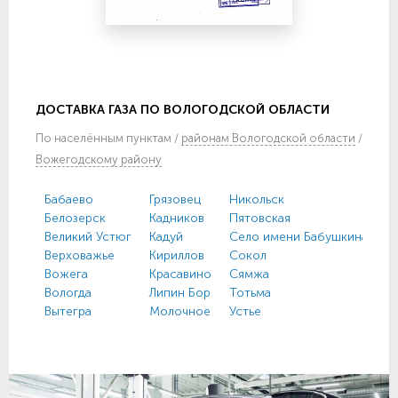
ДОСТАВКА ГАЗА ПО ВОЛОГОДСКОЙ ОБЛАСТИ
По
населённым пунктам
/
районам Вологодской области
/
Вожегодскому району
Бабаево
Грязовец
Никольск
У
Белозерск
Кадников
Пятовская
Ф
Великий Устюг
Кадуй
Село имени Бабушкина
Х
Верховажье
Кириллов
Сокол
Ч
Вожега
Красавино
Сямжа
Ч
Вологда
Липин Бор
Тотьма
Ш
Вытегра
Молочное
Устье
Ю