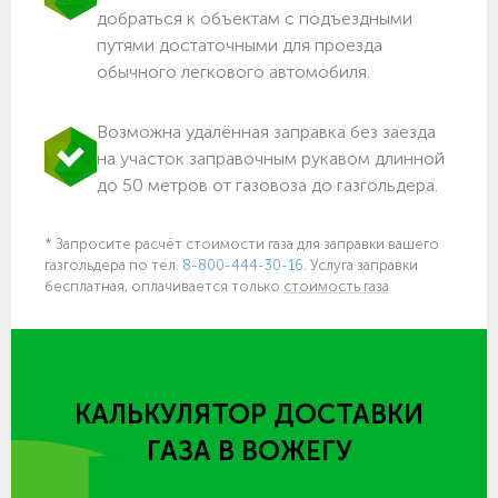
добраться к объектам c подъездными
путями достаточными для проезда
обычного легкового автомобиля.
Возможна удалённая заправка без заезда
на участок заправочным рукавом длинной
до 50 метров от газовоза до газгольдера.
* Запросите расчёт стоимости газа для заправки вашего
газгольдера по тел.
8-800-444-30-16.
Услуга заправки
бесплатная, оплачивается только
стоимость газа
КАЛЬКУЛЯТОР ДОСТАВКИ
ГАЗА
В ВОЖЕГУ