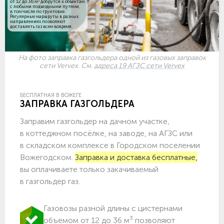
3
от 12 до 36 м
добрутся к объектам
c любыми подъездными путями,
в том числе по грунтовке.
Регулярные маршруты в разных
направлениях позволяют
доставлять газ всем вовремя.
На фото заправка газгольдера одной из газовых заправок
сети Vervex. См.
адреса 19 АГЗС сети Vervex
БЕСПЛАТНАЯ В ВОЖЕГЕ
ЗАПРАВКА ГАЗГОЛЬДЕРА
Заправим газгольдер на дачном участке,
в коттеджном посёлке, на заводе, на АГЗС или
в складском комплексе в Городском поселении
Вожегодском.
Заправка и доставка бесплатные,
вы оплачиваете только закачиваемый
в газгольдер газ.
Газовозы разной длины с цистернами
3
объемом от 12 до 36 м
позволяют