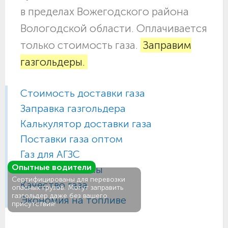
в пределах Вожегодского района
Вологодской области. Оплачивается
только стоимость газа.
Заправим
газгольдеры.
Стоимость доставки газа
Заправка газгольдера
Калькулятор доставки газа
Поставки газа оптом
Газ для АГЗС
Опытные водители
Газовые баллоны
Сертифицированы для перевозки
Качество газа
опасных грузов. Могут заправить
газгольдер даже без вашего
Экономия на топливе
присутствия!