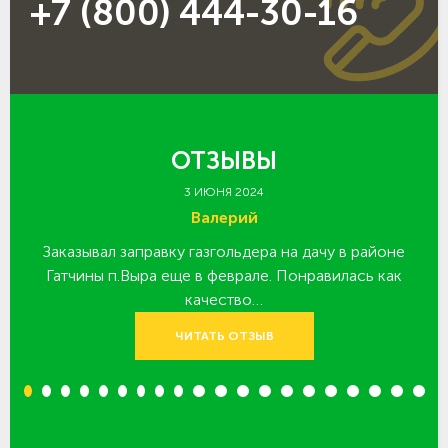
+7 (800) 444-30-16
ОТЗЫВЫ
3 ИЮНЯ 2024
Валерий
Заказывал заправку газгольдера на дачу в районе
З
 за
Гатчины п.Выра еще в феврале. Понравилась как
качество…
ЧИТАТЬ ОТЗЫВ
1
2
3
4
5
6
7
8
9
10
11
12
13
14
15
16
17
18
19
20