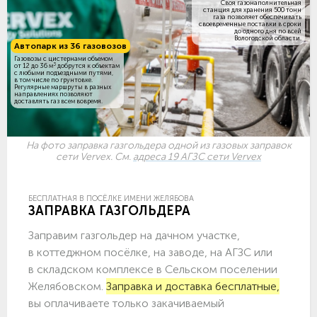
Своя газонаполнительная
станция для хранения 500 тонн
газа позволяет обеспечивать
своевременные поставки в сроки
до одного дня по всей
Вологодской области.
Автопарк из 36 газовозов
Газовозы с цистернами объемом
3
от 12 до 36 м
добрутся к объектам
c любыми подъездными путями,
в том числе по грунтовке.
Регулярные маршруты в разных
направлениях позволяют
доставлять газ всем вовремя.
На фото заправка газгольдера одной из газовых заправок
сети Vervex. См.
адреса 19 АГЗС сети Vervex
БЕСПЛАТНАЯ В ПОСЁЛКЕ ИМЕНИ ЖЕЛЯБОВА
ЗАПРАВКА ГАЗГОЛЬДЕРА
Заправим газгольдер на дачном участке,
в коттеджном посёлке, на заводе, на АГЗС или
в складском комплексе в Сельском поселении
Желябовском.
Заправка и доставка бесплатные,
вы оплачиваете только закачиваемый