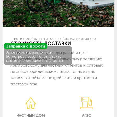
ПРИМЕРЫ РАСЧЁТА ЦЕН НА ГАЗ В ПОСЁЛКЕ ИМЕНИ ЖЕЛЯБОВА
СТОИМОСТЬ ДОСТАВКИ
Заправка с дороги
Ниже приведены примеры расчёта цен
Заправочный рукав длиной
50 метров позволяет заправить
на доставку пропана по Сельскому поселению
газгольдер без заезда на участок.
Желябовскому для частных клиентов и оптовых
поставок юридическим лицам. Точные цены
зависят от объёма потребления и кратности
поставок газа.
ЧАСТНЫЙ ДОМ
АГЗС