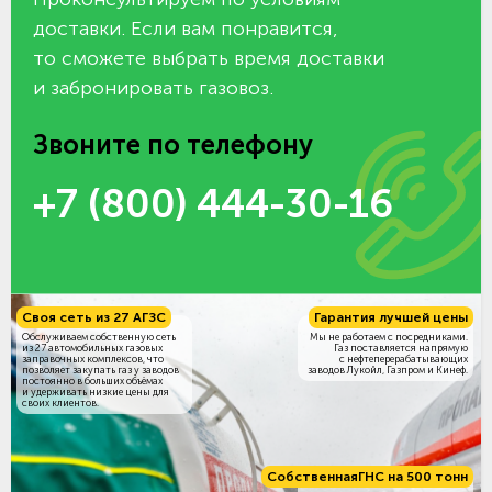
доставки. Если вам понравится,
то сможете выбрать время доставки
и забронировать газовоз.
Звоните по телефону
+7 (800) 444-30-16
Своя сеть из 27 АГЗС
Гарантия лучшей цены
Обслуживаем собственную сеть
Мы не работаем с посредниками.
из 27 автомобильных газовых
Газ поставляется напрямую
заправочных комплексов, что
с нефтеперерабатывающих
позволяет закупать газ у заводов
заводов Лукойл, Газпром и Кинеф.
постоянно в больших объёмах
и удерживать низкие цены для
своих клиентов.
Собственная
ГНС на 500 тонн