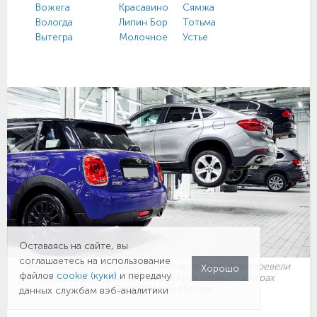
Вожега
Красавино
Сямжа
Ч
Вологда
Липин Бор
Тотьма
Ш
Вытегра
Молочное
Устье
Ю
Оставаясь на сайте, вы
соглашаетесь на использование
Механики нашего технологического партнёра перевели
Хорошо
файлов
cookie (куки)
и передачу
47 000 автомобилей на газ в трёх сервис-центрах
в Петербурге и Москве
данных службам вэб-аналитики