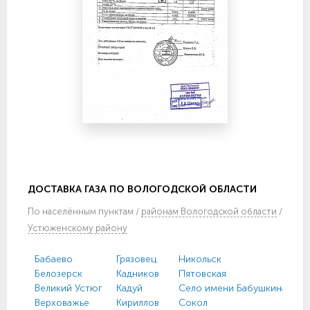
ДОСТАВКА ГАЗА ПО ВОЛОГОДСКОЙ ОБЛАСТИ
По
населённым пунктам
/
районам Вологодской области
/
Устюженскому району
Бабаево
Грязовец
Никольск
У
Белозерск
Кадников
Пятовская
Ф
Великий Устюг
Кадуй
Село имени Бабушкина
Х
Верховажье
Кириллов
Сокол
Ч