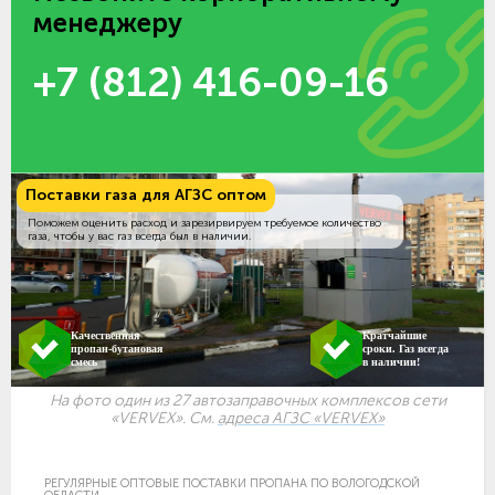
менеджеру
+7 (812) 416-09-16
Поставки газа для АГЗС оптом
Поможем оценить расход и зарезирвируем требуемое количество
газа, чтобы у вас газ всегда был в наличии.
Качественная
Кратчайшие
пропан-бутановая
сроки. Газ всегда
смесь
в наличии!
На фото один из 27 автозаправочных комплексов сети
«VERVEX». См.
адреса АГЗС «VERVEX»
РЕГУЛЯРНЫЕ ОПТОВЫЕ ПОСТАВКИ ПРОПАНА ПО ВОЛОГОДСКОЙ