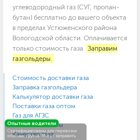
углеводородный газ (СУГ, пропан-
бутан) бесплатно до вашего объекта
в пределах Устюженского района
Вологодской области. Оплачивается
только стоимость газа.
Заправим
газгольдеры.
Стоимость доставки газа
Заправка газгольдера
Калькулятор доставки газа
Поставки газа оптом
Газ для АГЗС
Опытные водители
Газовые баллоны
Сертифицированы для перевозки
Качество газа
опасных грузов. Могут заправить