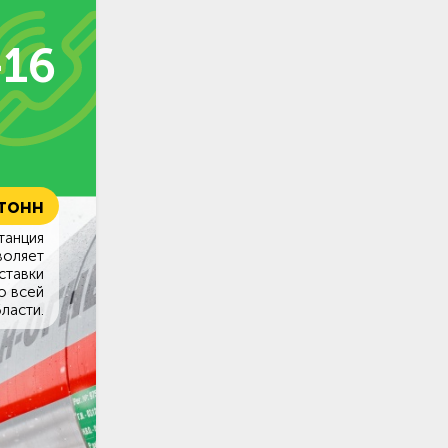
-16
 тонн
танция
воляет
ставки
о всей
ласти.