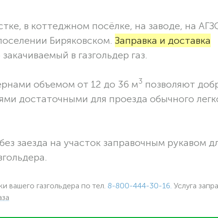
тке, в коттеджном посёлке, на заводе, на АГЗ
 поселении Биряковском.
Заправка и доставка
закачиваемый в газгольдер газ.
3
ернами объемом от 12 до 36 м
позволяют доб
ями достаточными для проезда обычного легк
без заезда на участок заправочным рукавом 
згольдера.
ки вашего газгольдера по тел.
8-800-444-30-16.
Услуга запр
аза