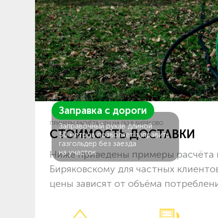
Заправка с дороги
ПРИМЕРЫ РАСЧЁТА ЦЕН НА ГАЗ В БИРЯКОВО
Заправочный рукав длиной
СТОИМОСТЬ ДОСТАВКИ
50 метров позволяет заправить
газгольдер без заезда
на участок.
Ниже приведены примеры расчёта 
Биряковскому для частных клиенто
цены зависят от объёма потреблени