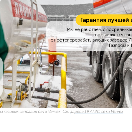
Гарантия лучшей 
Мы не работаем с посредникам
поставляется на
с нефтеперерабатывающих заводов Л
Газпром и 
з газовых заправок сети Vervex. См.
адреса 19 АГЗС сети Vervex