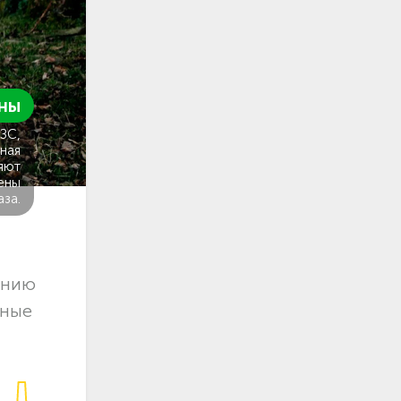
ны
ГЗС,
ная
яют
ены
аза.
ению
чные