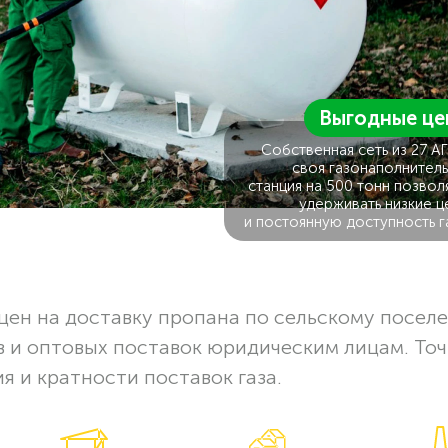
Выгодные це
Собственная сеть из 27 А
своя газонаполнитель
станция на 500 тонн позвол
удерживать низкие ц
и постоянную доступность г
цен на доставку пропана по сельскому посел
в и оптовых поставок юридическим лицам. То
я и кратности поставок газа.