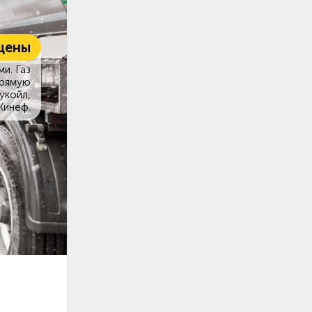
цены
и. Газ
прямую
укойл,
Кинеф.