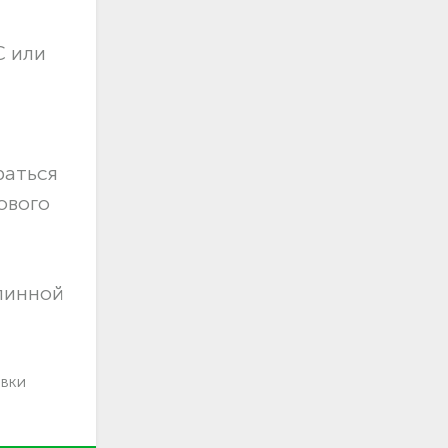
С или
раться
ового
длинной
авки