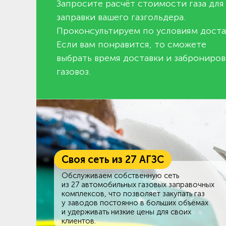
Запросите расчёт стоимости газа для
заправки вашего газгольдера.
Проконсультируем по условиям доста
Если вам понравится, то сможете
выбрать время доставки и заброниров
газовоз.
Своя сеть из 27 АГЗС
Обслуживаем собственную сеть
из 27 автомобильных газовых заправочных
комплексов, что позволяет закупать газ
у заводов постоянно в больших объёмах
и удерживать низкие цены для своих
клиентов.