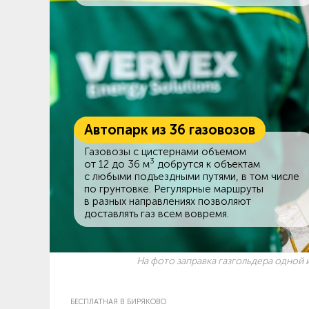
Автопарк из 36 газовозов
Газовозы с цистернами объемом
3
от 12 до 36 м
добрутся к объектам
c любыми подъездными путями, в том числе
по грунтовке. Регулярные маршруты
в разных направлениях позволяют
доставлять газ всем вовремя.
На фото заправка газгольдера одной и
БЕСПЛАТНАЯ В БИРЯКОВО