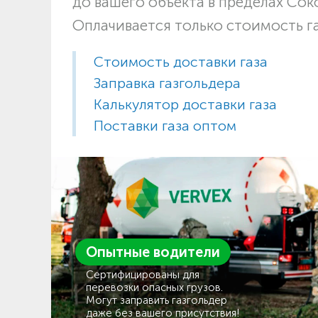
до вашего объекта в пределах Со
Оплачивается только стоимость г
Стоимость доставки газа
Заправка газгольдера
Калькулятор доставки газа
Поставки газа оптом
Опытные водители
Сертифицированы для
перевозки опасных грузов.
Могут заправить газгольдер
даже без вашего присутствия!