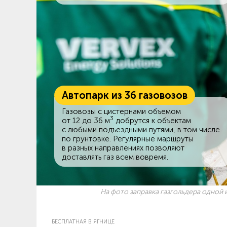
Автопарк из 36 газовозов
Газовозы с цистернами объемом
3
от 12 до 36 м
добрутся к объектам
c любыми подъездными путями, в том числе
по грунтовке. Регулярные маршруты
в разных направлениях позволяют
доставлять газ всем вовремя.
На фото заправка газгольдера одной и
БЕСПЛАТНАЯ В ЯГНИЦЕ