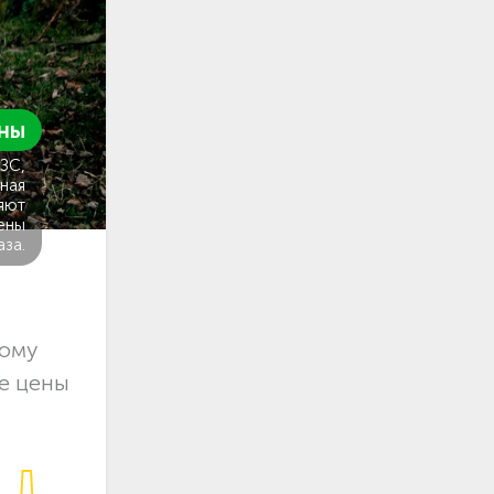
ны
ГЗС,
ная
яют
ены
аза.
кому
е цены