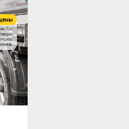
цены
и. Газ
прямую
укойл,
Кинеф.