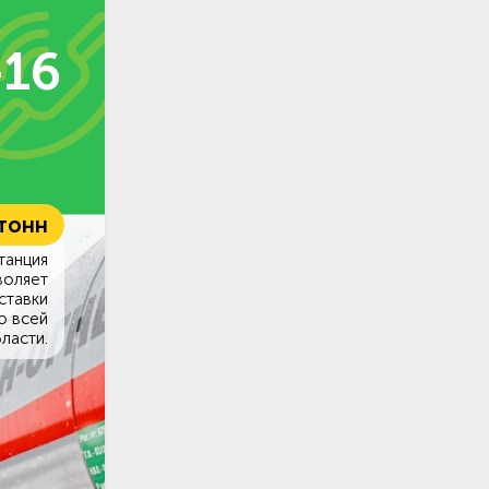
-16
 тонн
танция
воляет
ставки
о всей
ласти.