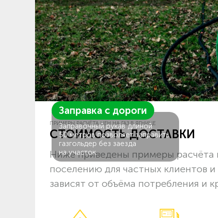
Заправка с дороги
ПРИМЕРЫ РАСЧЁТА ЦЕН НА ГАЗ В ЯГНИЦЕ
Заправочный рукав длиной
СТОИМОСТЬ ДОСТАВКИ
50 метров позволяет заправить
газгольдер без заезда
на участок.
Ниже приведены примеры расчёта ц
поселению для частных клиентов и
зависят от объёма потребления и к