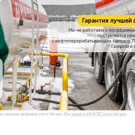
Гарантия лучшей 
Мы не работаем с посредникам
поставляется на
с нефтеперерабатывающих заводов Л
Газпром и 
з газовых заправок сети Vervex. См.
адреса 19 АГЗС сети Vervex