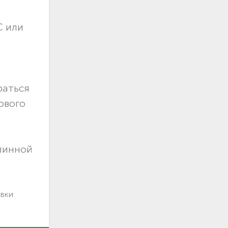
С или
раться
ового
длинной
авки