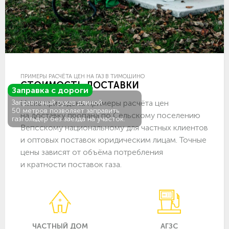
ПРИМЕРЫ РАСЧЁТА ЦЕН НА ГАЗ В ТИМОШИНО
СТОИМОСТЬ ДОСТАВКИ
Заправка с дороги
Ниже приведены примеры расчёта цен
Заправочный рукав длиной
50 метров позволяет заправить
на доставку пропана по Сельскому поселению
газгольдер без заезда на участок.
Вепсскому национальному для частных клиентов
и оптовых поставок юридическим лицам. Точные
цены зависят от объёма потребления
и кратности поставок газа.
ЧАСТНЫЙ ДОМ
АГЗС