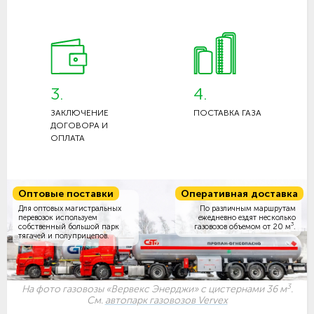
3.
4.
ЗАКЛЮЧЕНИЕ
ПОСТАВКА ГАЗА
ДОГОВОРА И
ОПЛАТА
Оптовые поставки
Оперативная доставка
Для оптовых магистральных
По различным маршрутам
перевозок используем
ежедневно ездят несколько
3
собственный большой парк
газовозов объемом
от 20 м
.
тягачей и полуприцепов.
3
На фото газовозы «Вервекс Энерджи» с цистернами 36 м
.
См.
автопарк газовозов Vervex