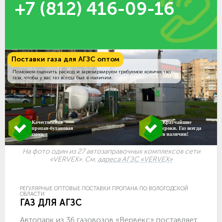
+7 (812) 416-09-16
Поставки газа для АГЗС оптом
Поможем оценить расход и зарезирвируем требуемое количество
газа, чтобы у вас газ всегда был в наличии.
Качественная
Кратчайшие
пропан-бутановая
сроки. Газ всегда
смесь
в наличии!
На фото один из 27 автозаправочных комплексов сети
«VERVEX». См.
адреса АГЗС «VERVEX»
РЕГУЛЯРНЫЕ ОПТОВЫЕ ПОСТАВКИ ПРОПАНА ПО ВОЛОГОДСКОЙ
ОБЛАСТИ
ГАЗ ДЛЯ АГЗС
Автопарк из 36 газовозов «Вервекс» поставляет