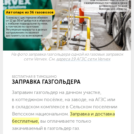
своевременные поставки в сроки
до одного дня по всей
Вологодской области.
Автопарк из 36 газовозов
Газовозы с цистернами объемом
3
от 12 до 36 м
добрутся к объектам
c любыми подъездными путями,
в том числе по грунтовке.
Регулярные маршруты в разных
направлениях позволяют
доставлять газ всем вовремя.
На фото заправка газгольдера одной из газовых заправок
сети Vervex. См.
адреса 19 АГЗС сети Vervex
БЕСПЛАТНАЯ В ТИМОШИНО
ЗАПРАВКА ГАЗГОЛЬДЕРА
Заправим газгольдер на дачном участке,
в коттеджном посёлке, на заводе, на АГЗС или
в складском комплексе в Сельском поселении
Вепсском национальном.
Заправка и доставка
бесплатные,
вы оплачиваете только
закачиваемый в газгольдер газ.